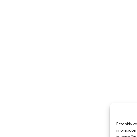
Este sitio we
información
información 