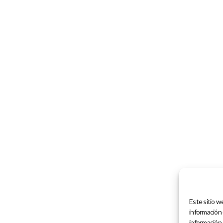
Este sitio we
información
información 